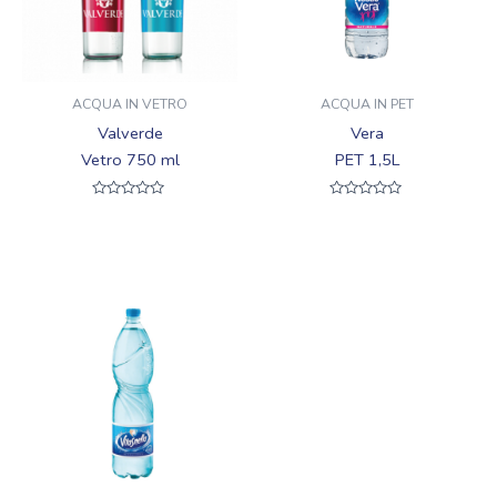
ACQUA IN VETRO
ACQUA IN PET
Valverde
Vera
Vetro 750 ml
PET 1,5L
Valutato
Valutato
0
0
su
su
5
5