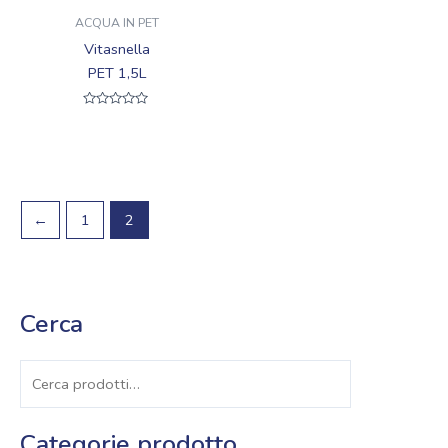
ACQUA IN PET
Vitasnella
PET 1,5L
Valutato
0
su
5
←
1
2
Cerca
Cerca
Categorie prodotto