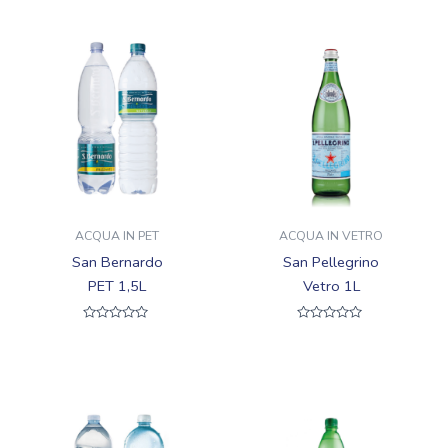
ACQUA IN PET
ACQUA IN VETRO
San Bernardo
San Pellegrino
PET 1,5L
Vetro 1L
Valutato
Valutato
0
0
su
su
5
5