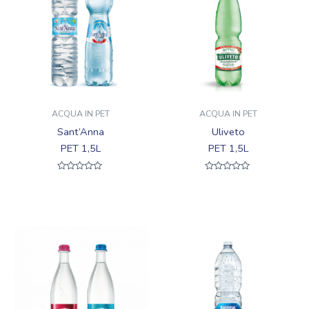
ACQUA IN PET
ACQUA IN PET
Sant’Anna
Uliveto
PET 1,5L
PET 1,5L
Valutato
Valutato
0
0
su
su
5
5