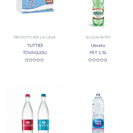
PRODOTTI PER LA CASA
ACQUA IN PET
TUTTIDÌ
Uliveto
TOVAGLIOLI
PET 1,5L
Valutato
Valutato
0
0
su
su
5
5