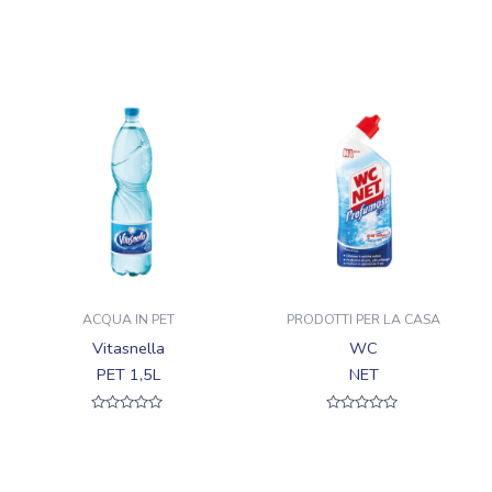
Valutato
Valutato
0
0
su
su
5
5
ACQUA IN PET
PRODOTTI PER LA CASA
Vitasnella
WC
PET 1,5L
NET
Valutato
Valutato
0
0
su
su
5
5