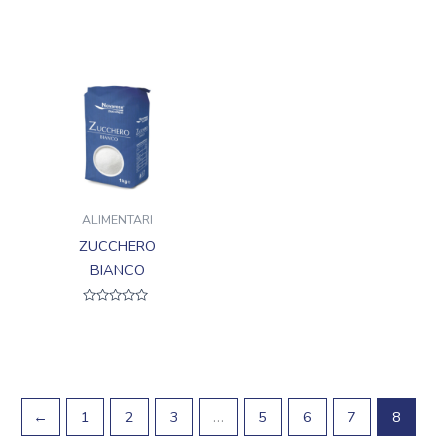
ALIMENTARI
ZUCCHERO
BIANCO
Valutato
0
su
5
←
1
2
3
…
5
6
7
8