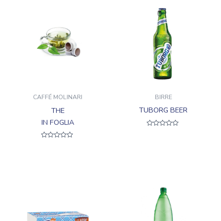
BIRRE
CAFFÉ MOLINARI
TUBORG BEER
THE
IN FOGLIA
Valutato
0
su
Valutato
5
0
su
5