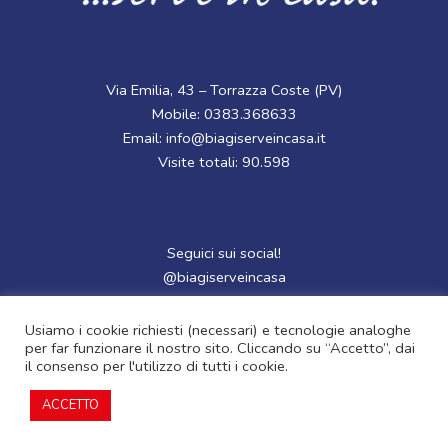
Via Emilia, 43 – Torrazza Coste (PV)
Mobile: 0383.368633
Email: info@biagiserveincasa.it
Visite totali: 90.598
Seguici sui social!
@biagiserveincasa
F
Usiamo i cookie richiesti (necessari) e tecnologie analoghe
per far funzionare il nostro sito. Cliccando su “Accetto”, dai
a
il consenso per l'utilizzo di tutti i cookie.
Copyright 2024 | P.Iva : 01997450182 | Design by Studio
c
Gallea
ACCETTO
e