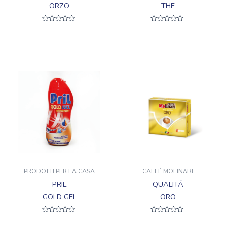
ORZO
THE
Valutato
Valutato
0
0
su
su
5
5
PRODOTTI PER LA CASA
CAFFÉ MOLINARI
PRIL
QUALITÁ
GOLD GEL
ORO
Valutato
Valutato
0
0