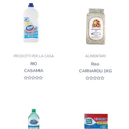
PRODOTTI PER LA CASA
ALIMENTARI
RIO
Riso
CASAMIA
CARNAROLI 1KG
Valutato
Valutato
0
0
su
su
5
5