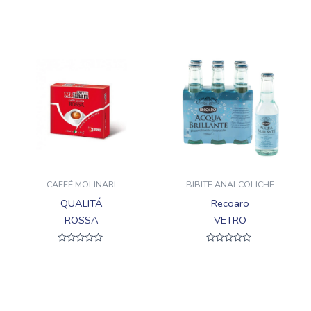
su
su
5
5
CAFFÉ MOLINARI
BIBITE ANALCOLICHE
QUALITÁ
Recoaro
ROSSA
VETRO
Valutato
Valutato
0
0
su
su
5
5