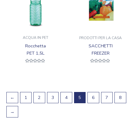
ACQUA IN PET
PRODOTTI PER LA CASA
Rocchetta
SACCHETTI
PET 1,5L
FREEZER
Valutato
Valutato
0
0
su
su
5
5
←
1
2
3
4
5
6
7
8
→