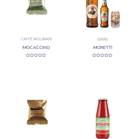
CAFFÉ MOLINARI
BIRRE
MOCACCINO
MORETTI
Valutato
Valutato
0
0
su
su
5
5