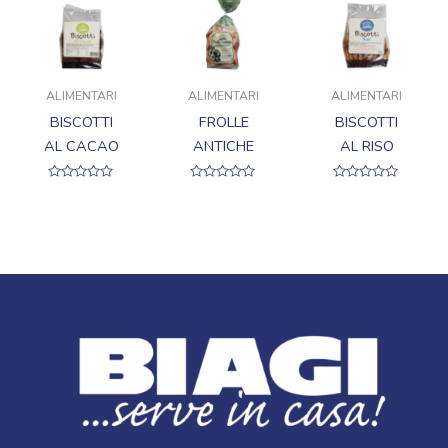
ALIMENTARI
ALIMENTARI
ALIMENTARI
BISCOTTI
FROLLE
BISCOTTI
AL CACAO
ANTICHE
AL RISO
Valutato
Valutato
Valutato
0
0
0
su
su
su
5
5
5