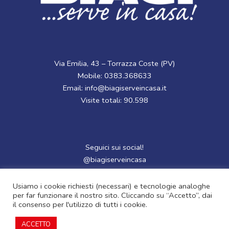
Via Emilia, 43 – Torrazza Coste (PV)
Mobile: 0383.368633
Email: info@biagiserveincasa.it
Visite totali: 90.598
Seguici sui social!
@biagiserveincasa
F
Usiamo i cookie richiesti (necessari) e tecnologie analoghe
per far funzionare il nostro sito. Cliccando su “Accetto”, dai
a
il consenso per l'utilizzo di tutti i cookie.
Copyright 2024 | P.Iva : 01997450182 | Design by Studio
c
Gallea
ACCETTO