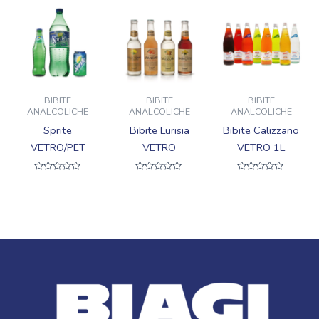
BIBITE
BIBITE
BIBITE
ANALCOLICHE
ANALCOLICHE
ANALCOLICHE
Sprite
Bibite Lurisia
Bibite Calizzano
VETRO/PET
VETRO
VETRO 1L
Valutato
Valutato
Valutato
0
0
0
su
su
su
5
5
5